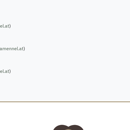
l.at
)
amennel.at
)
l.at
)