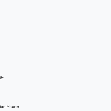
ßt
bian Maurer